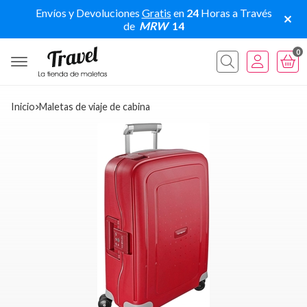
Envíos y Devoluciones
Gratis
en
24
Horas a Través
de
MRW
14
0
Buscar
Inicio
maletas de viaje de cabina