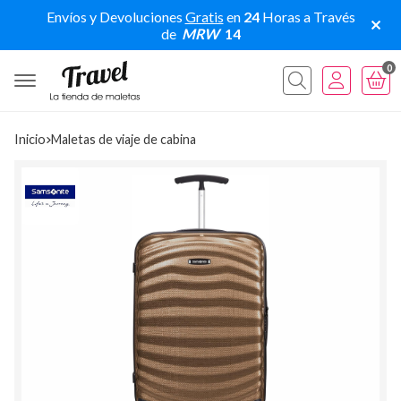
Envíos y Devoluciones
Gratis
en
24
Horas a Través
de
MRW
14
0
Buscar
Inicio
maletas de viaje de cabina