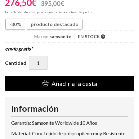
276,50
€
395,00
€
La modalidad de
envío
puede variar el importe final del pedido.
-30%
producto destacado
Marca:
samsonite
EN STOCK
envío gratis*
Cantidad
Añadir a la cesta
Información
Garantía: Samsonite Worldwide 10 Años
Material: Curv Tejido de polipropileno muy Resistente