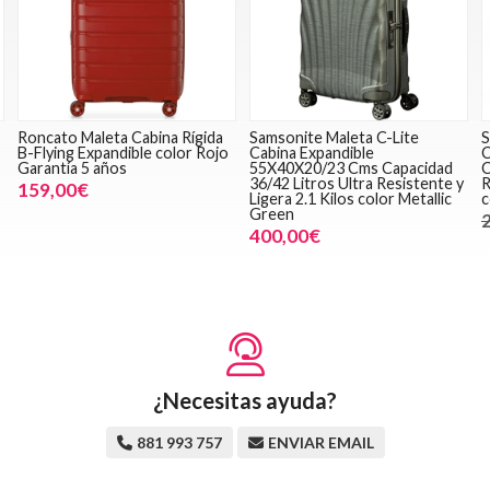
Roncato Maleta Cabina Rígida
Samsonite Maleta C-Lite
S
B-Flying Expandible color Rojo
Cabina Expandible
C
Garantía 5 años
55X40X20/23 Cms Capacidad
C
36/42 Litros Ultra Resistente y
R
159,00€
Ligera 2.1 Kilos color Metallic
c
Green
400,00€
¿Necesitas ayuda?
881 993 757
ENVIAR EMAIL