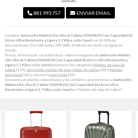
dudas.
881 993 757
ENVIAR EMAIL
Comprar
Samsonite Maleta Lite-Shock Cabina 55X40X20 Cms Capacidad 36
Litros Ultra Resistente y Ligera 1.7 Kilos color Sand
con 30,00% de
descuento por
276,50
€
(antes
395,00
€
). Producto en stock, recogida en
tienda.
Precio, información, características, video e imágenes de
Samsonite Maleta
Lite-Shock Cabina 55X40X20 Cms Capacidad 36 Litros Ultra Resistente y
Ligera 1.7 Kilos color Sand
pertenece a las categorías
Maletas de viaje de
cabina
(129),
Samsonite maletas de viaje rigidas de cabina
(28) y
Maletas
Samsonite
(63) y a la marca
samsonite
(65).
Encuentra productos relacionados y de similares características a
Samsonite
Maleta Lite-Shock Cabina 55X40X20 Cms Capacidad 36 Litros Ultra
Resistente y Ligera 1.7 Kilos color Sand
en "Maletas de viaje de cabina".