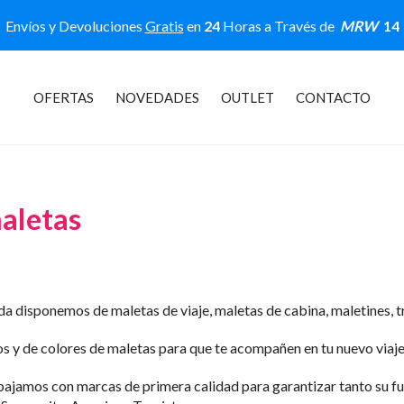
Envíos y Devoluciones
Gratis
en
24
Horas a Través de
MRW
14
OFERTAS
NOVEDADES
OUTLET
CONTACTO
aletas
nda disponemos de maletas de viaje, maletas de cabina, maletines, t
 y de colores de maletas para que te acompañen en tu nuevo viaje 
ajamos con marcas de primera calidad para garantizar tanto su fu