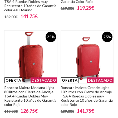
TSA 4 Ruedas Dobles muy
Garantía Color Rojo
Resistente 10 años de Garantia
119,25€
159,00€
color Azul Marino
141,75€
189,00€
25%
25%
OFERTA
DESTACADO
OFERTA
DESTACADO
Roncato Maleta Mediana Light
Roncato Maleta Grande Light
80 litros con Cierre de Anclaje
109 litros con Cierre de Anclaje
TSA 4 Ruedas Dobles Muy
TSA 4 Ruedas Dobles muy
Resistente 10 años de Garantia
Resistente 10 años de Garantia
color Rojo
color Rojo
126,75€
141,75€
169,00€
189,00€