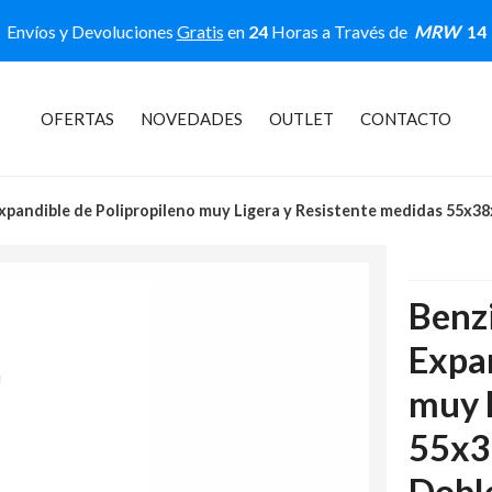
Envíos y Devoluciones
Gratis
en
24
Horas a Través de
MRW
14
OFERTAS
NOVEDADES
OUTLET
CONTACTO
Expandible de Polipropileno muy Ligera y Resistente medidas 55x3
Benz
Expan
muy 
55x3
Dobl