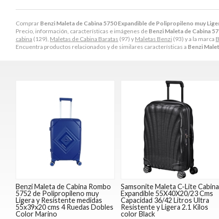
Comprar
Benzi Maleta de Cabina 5750 Expandible de Polipropileno muy Lig
Precio, información, características e imágenes de
Benzi Maleta de Cabina 5
cabina
(129),
Maletas de Cabina Baratas
(97) y
Maletas Benzi
(93) y a la marca
B
Encuentra productos relacionados y de similares características a
Benzi Malet
Benzi Maleta de Cabina Rombo
Samsonite Maleta C-Lite Cabin
5752 de Polipropileno muy
Expandible 55X40X20/23 Cms
Ligera y Resistente medidas
Capacidad 36/42 Litros Ultra
55x39x20 cms 4 Ruedas Dobles
Resistente y Ligera 2.1 Kilos
Color Marino
color Black