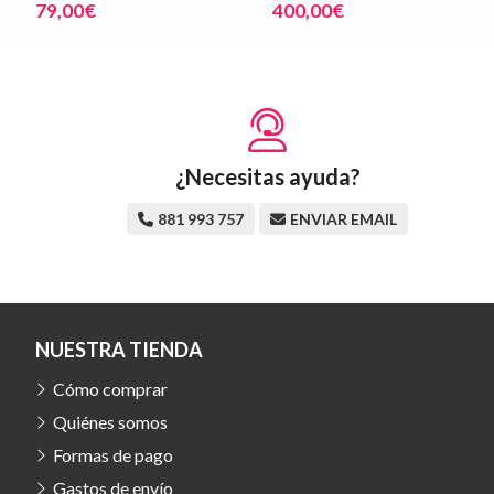
79,00€
400,00€
¿Necesitas ayuda?
881 993 757
ENVIAR EMAIL
NUESTRA TIENDA
Cómo comprar
Quiénes somos
Formas de pago
Gastos de envío