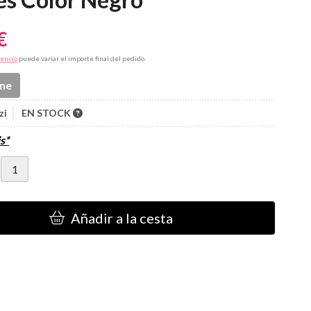
€
envío
puede variar el importe final del pedido.
ine
zi
EN STOCK
s*
Añadir a la cesta