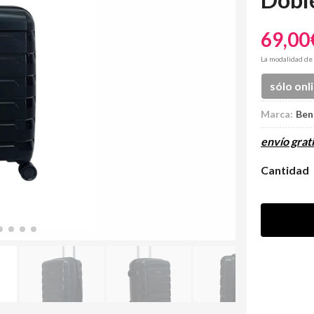
69,00
La modalidad de
sólo onl
Marca:
Ben
envío grati
Cantidad